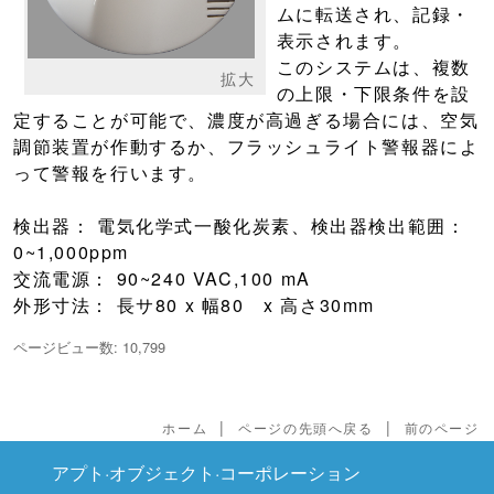
ムに転送され、記録・
表示されます。
このシステムは、複数
拡大
の上限・下限条件を設
定することが可能で、濃度が高過ぎる場合には、空気
調節装置が作動するか、フラッシュライト警報器によ
って警報を行います。
検出器： 電気化学式一酸化炭素、検出器検出範囲：
0~1,000ppm
交流電源： 90~240 VAC,100 mA
外形寸法： 長サ80 x 幅80 x 高さ30mm
ページビュー数: 10,799
|
|
ホーム
ページの先頭へ戻る
前のページ
アプト·オブジェクト·コーポレーション