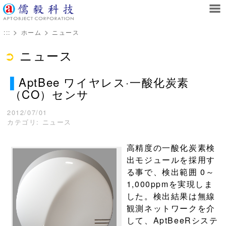
>
>
:::
ホーム
ニュース
➲
ニュース
▌
AptBee ワイヤレス·一酸化炭素
（CO）センサ
2012/07/01
カテゴリ: ニュース
高精度の一酸化炭素検
出モジュールを採用す
る事で、検出範囲 0～
1,000ppmを実現しま
した。検出結果は無線
観測ネットワークを介
して、AptBeeRシステ