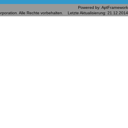
Powered by: AptFramework
rporation. Alle Rechte vorbehalten. Letzte Aktualisierung: 21.12.2014