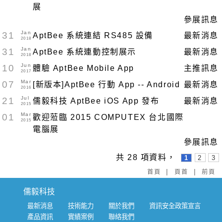
展
參展訊息
Jan
31
AptBee 系統連結 RS485 設備
最新消息
2018
Jan
31
AptBee 系統連動控制展示
最新消息
2018
Jun
10
體驗 AptBee Mobile App
主推訊息
2017
Mar
07
[新版本]AptBee 行動 App -- Android
最新消息
2016
Jul
21
儒毅科技 AptBee iOS App 發布
最新消息
2015
Mar
01
歡迎蒞臨 2015 COMPUTEX 台北國際
2015
電腦展
參展訊息
共 28 項資料，
1
2
3
|
|
首頁
頁首
前頁
儒毅科技
最新消息
技術能力
關於我們
資訊安全政策宣言
產品資訊
實績案例
聯絡我們