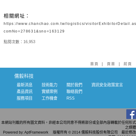
相關網址：
https://www.chanchao.com.tw/logistics/visitorExhibitorDetail.a
comNo=278631&sno=163129
點閱次數：16,953
|
|
首頁
頁首
前頁
儒毅科技
最新消息
技術能力
關於我們
資訊安全政策宣言
產品資訊
實績案例
聯絡我們
服務項目
工作機會
RSS
本網站刊載的所有圖文資料，非經本公司同意不得將部分或全部內容轉載於任何形式
之媒體
Powered by: AptFramework 版權所有 © 2014 儒毅科技股份有限公司 最近修改